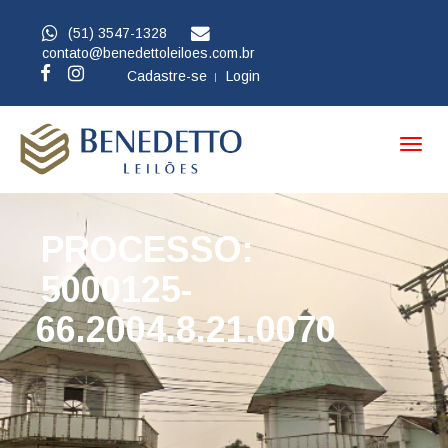
(51) 3547-1328
contato@benedettoleiloes.com.br
Cadastre-se
Login
Toggl
navig
PROCESSO:
5000125-
66.2004.8.21.0070